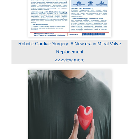
Robotic Cardiac Surgery: A New era in Mitral Valve
Replacement
>>>view more