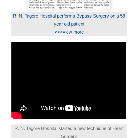
R. N. Tagore Hospital performs Bypass Surgery on a 59
year old patient
>>>view more
R. N. Tagore Hospital started a new technique of Heart
Surgery