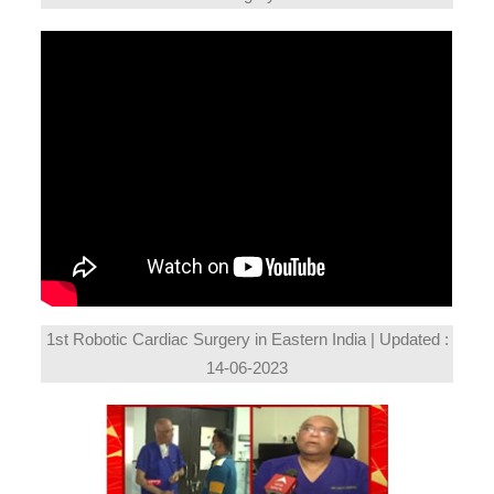
1st Robotic Cardiac Surgery in Eastern India | Updated :
14-06-2023